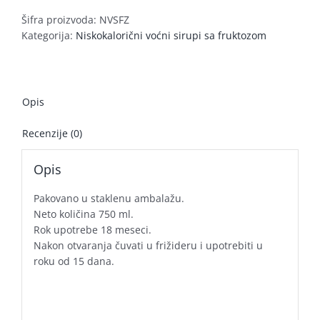
Šifra proizvoda:
NVSFZ
Kategorija:
Niskokalorični voćni sirupi sa fruktozom
Opis
Recenzije (0)
Opis
Pakovano u staklenu ambalažu.
Neto količina 750 ml.
Rok upotrebe 18 meseci.
Nakon otvaranja čuvati u frižideru i upotrebiti u
roku od 15 dana.