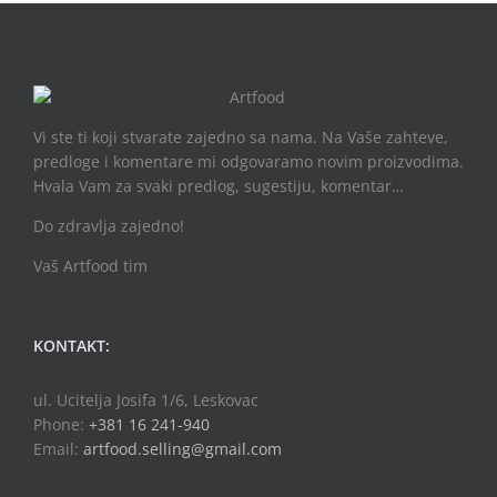
Vi ste ti koji stvarate zajedno sa nama. Na Vaše zahteve,
predloge i komentare mi odgovaramo novim proizvodima.
Hvala Vam za svaki predlog, sugestiju, komentar…
Do zdravlja zajedno!
Vaš Artfood tim
KONTAKT:
ul. Ucitelja Josifa 1/6, Leskovac
Phone:
+381 16 241-940
Email:
artfood.selling@gmail.com