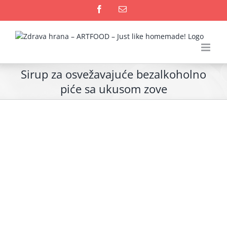
Skip
Facebook
Email
to
content
Sirup za osvežavajuće bezalkoholno
piće sa ukusom zove