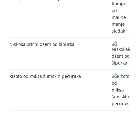
Niskokalorični džem od šipurka
Rižoto od miksa šumskih pečuraka