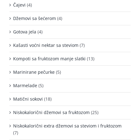
Čajevi
(4)
Džemovi sa šećerom
(4)
Gotova jela
(4)
Kašasti voćni nektar sa steviom
(7)
Kompoti sa fruktozom manje slatki
(13)
Marinirane pečurke
(5)
Marmelade
(5)
Matični sokovi
(18)
Niskokalorični džemovi sa fruktozom
(25)
Niskokalorični extra džemovi sa steviom i fruktozom
(7)