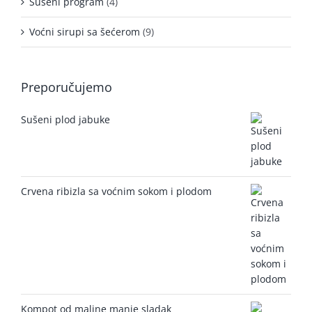
Sušeni program
(4)
Voćni sirupi sa šećerom
(9)
Preporučujemo
Sušeni plod jabuke
Crvena ribizla sa voćnim sokom i plodom
Kompot od maline manje sladak