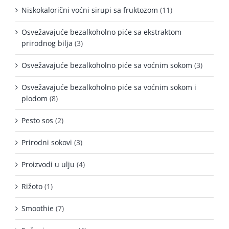
Niskokalorični voćni sirupi sa fruktozom
(11)
Osvežavajuće bezalkoholno piće sa ekstraktom
prirodnog bilja
(3)
Osvežavajuće bezalkoholno piće sa voćnim sokom
(3)
Osvežavajuće bezalkoholno piće sa voćnim sokom i
plodom
(8)
Pesto sos
(2)
Prirodni sokovi
(3)
Proizvodi u ulju
(4)
Rižoto
(1)
Smoothie
(7)