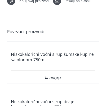
Pinuj ovaj proizvod
Pošalji na e-mail
Povezani proizvodi
Niskokalorični voćni sirup šumske kupine
sa plodom 750ml
Detaljnije
Niskokalorični voćni sirup divlje