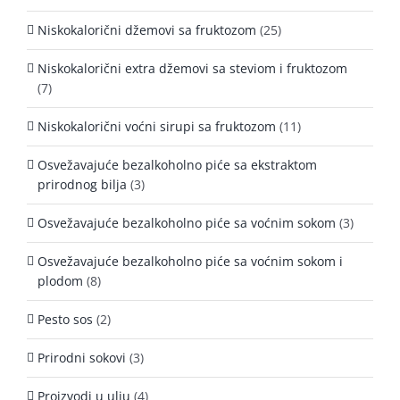
Niskokalorični džemovi sa fruktozom
(25)
Niskokalorični extra džemovi sa steviom i fruktozom
(7)
Niskokalorični voćni sirupi sa fruktozom
(11)
Osvežavajuće bezalkoholno piće sa ekstraktom
prirodnog bilja
(3)
Osvežavajuće bezalkoholno piće sa voćnim sokom
(3)
Osvežavajuće bezalkoholno piće sa voćnim sokom i
plodom
(8)
Pesto sos
(2)
Prirodni sokovi
(3)
Proizvodi u ulju
(4)