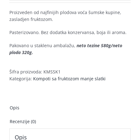
Proizveden od najfinijih plodova voća šumske kupine,
zasladjen fruktozom.
Pasterizovano. Bez dodatka konzervansa, boja ili aroma.
Pakovano u staklenu ambalažu,
neto tezine 580g/neto
ploda 320g.
Šifra proizvoda:
KMSSK1
Kategorija:
Kompoti sa fruktozom manje slatki
Opis
Recenzije (0)
Opis