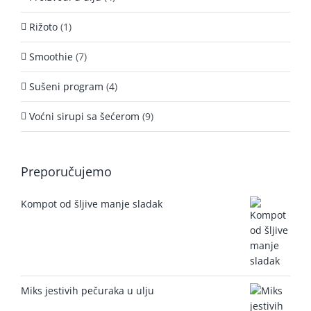
Rižoto
(1)
Smoothie
(7)
Sušeni program
(4)
Voćni sirupi sa šećerom
(9)
Preporučujemo
Kompot od šljive manje sladak
Miks jestivih pečuraka u ulju