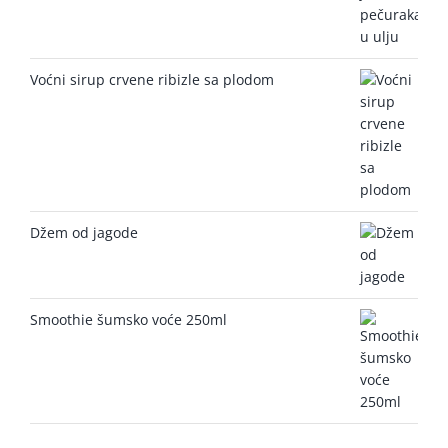
Voćni sirup crvene ribizle sa plodom
Džem od jagode
Smoothie šumsko voće 250ml