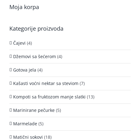
Moja korpa
Kategorije proizvoda
Čajevi
(4)
Džemovi sa šećerom
(4)
Gotova jela
(4)
Kašasti voćni nektar sa steviom
(7)
Kompoti sa fruktozom manje slatki
(13)
Marinirane pečurke
(5)
Marmelade
(5)
Matični sokovi
(18)