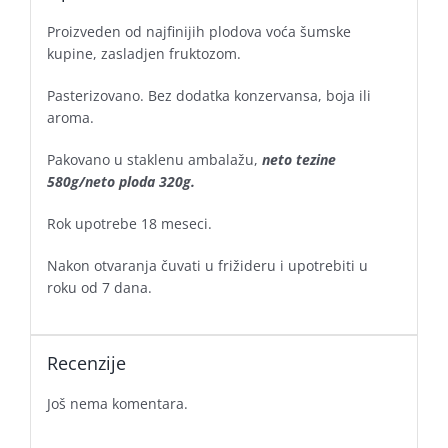
Proizveden od najfinijih plodova voća šumske
kupine, zasladjen fruktozom.
Pasterizovano. Bez dodatka konzervansa, boja ili
aroma.
Pakovano u staklenu ambalažu,
neto tezine
580g/neto ploda 320g.
Rok upotrebe 18 meseci.
Nakon otvaranja čuvati u frižideru i upotrebiti u
roku od 7 dana.
Recenzije
Još nema komentara.