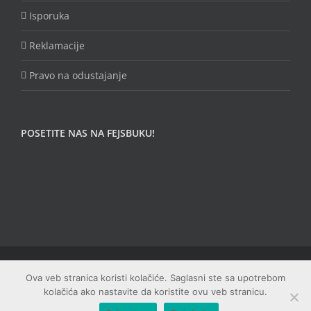
Isporuka
Reklamacije
Pravo na odustajanje
POSETITE NAS NA FEJSBUKU!
© Copyright Fungojug (Artfood) -
2026 | Sva prava zadržana |
Ova veb stranica koristi kolačiće. Saglasni ste sa upotrebom
Web dizajn: Studio PRIME
kolačića ako nastavite da koristite ovu veb stranicu.
Facebook
Email