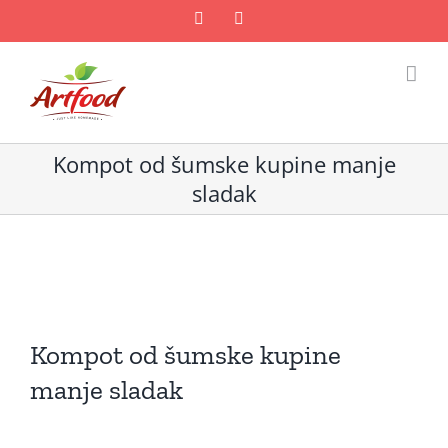
Skip
Facebook
Email
to
content
Kompot od šumske kupine manje
sladak
Kompot od šumske kupine
manje sladak