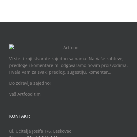
Vi ste ti koji stvarate zajedno sa nama. Na Vaše zahteve,
predloge i komentare mi odgovaramo novim proizvodima.
Hvala Vam za svaki predlog, sugestiju, komentar…
Do zdravlja zajedno!
Vaš Artfood tim
KONTAKT:
ul. Ucitelja Josifa 1/6, Leskovac