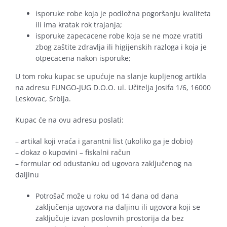
isporuke robe koja je podložna pogoršanju kvaliteta
ili ima kratak rok trajanja;
isporuke zapecacene robe koja se ne moze vratiti
zbog zaštite zdravlja ili higijenskih razloga i koja je
otpecacena nakon isporuke;
U tom roku kupac se upućuje na slanje kupljenog artikla
na adresu FUNGO-JUG D.O.O. ul. Učitelja Josifa 1/6, 16000
Leskovac, Srbija.
Kupac će na ovu adresu poslati:
– artikal koji vraća i garantni list (ukoliko ga je dobio)
– dokaz o kupovini – fiskalni račun
– formular od odustanku od ugovora zaključenog na
daljinu
Potrošač može u roku od 14 dana od dana
zaključenja ugovora na daljinu ili ugovora koji se
zaključuje izvan poslovnih prostorija da bez