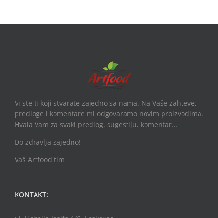
Vi ste ti koji stvarate zajedno sa nama. Na Vaše zahteve,
predloge i komentare mi odgovaramo novim proizvodima.
Hvala Vam za svaki predlog, sugestiju, komentar…
Do zdravlja zajedno!
Vaš Artfood tim
KONTAKT: