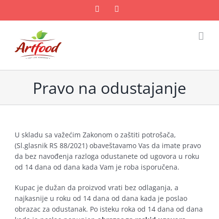
Skip
Facebook
Email
to
content
Pravo na odustajanje
U skladu sa važećim Zakonom o zaštiti potrošača,
(Sl.glasnik RS 88/2021) obaveštavamo Vas da imate pravo
da bez navođenja razloga odustanete od ugovora u roku
od 14 dana od dana kada Vam je roba isporučena.
Kupac je dužan da proizvod vrati bez odlaganja, a
najkasnije u roku od 14 dana od dana kada je poslao
obrazac za odustanak. Po isteku roka od 14 dana od dana