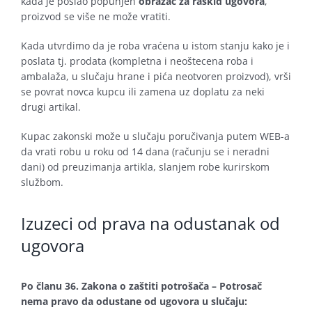
kada je poslao popunjen
obrazac za raskid ugovora
,
proizvod se više ne može vratiti.
Kada utvrdimo da je roba vraćena u istom stanju kako je i
poslata tj. prodata (kompletna i neoštecena roba i
ambalaža, u slučaju hrane i pića neotvoren proizvod), vrši
se povrat novca kupcu ili zamena uz doplatu za neki
drugi artikal.
Kupac zakonski može u slučaju poručivanja putem WEB-a
da vrati robu u roku od 14 dana (računju se i neradni
dani) od preuzimanja artikla, slanjem robe kurirskom
službom.
Izuzeci od prava na odustanak od
ugovora
Po članu 36. Zakona o zaštiti potrošača – Potrosač
nema pravo da odustane od ugovora u slučaju: