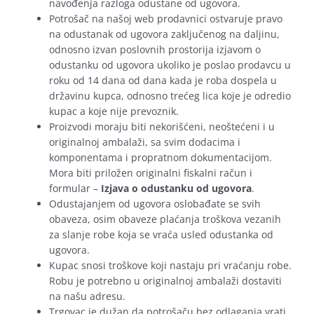
navođenja razloga odustane od ugovora.
Potrošač na našoj web prodavnici ostvaruje pravo
na odustanak od ugovora zaključenog na daljinu,
odnosno izvan poslovnih prostorija izjavom o
odustanku od ugovora ukoliko je poslao prodavcu u
roku od 14 dana od dana kada je roba dospela u
državinu kupca, odnosno trećeg lica koje je odredio
kupac a koje nije prevoznik.
Proizvodi moraju biti nekorišćeni, neoštećeni i u
originalnoj ambalaži, sa svim dodacima i
komponentama i propratnom dokumentacijom.
Mora biti priložen originalni fiskalni račun i
formular –
Izjava o odustanku od ugovora
.
Odustajanjem od ugovora oslobađate se svih
obaveza, osim obaveze plaćanja troškova vezanih
za slanje robe koja se vraća usled odustanka od
ugovora.
Kupac snosi troškove koji nastaju pri vraćanju robe.
Robu je potrebno u originalnoj ambalaži dostaviti
na našu adresu.
Trgovac je dužan da potrošaču bez odlaganja vrati