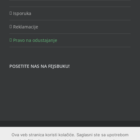
Isporuka
Reklamacije
Pravo na odustajanje
POSETITE NAS NA FEJSBUKU!
© Copyright Fungojug (Artfood) -
2026 | Sva prava zadržana |
Ova veb stranica koristi kolačiće. Saglasni ste sa upotrebom
Web dizajn: Studio PRIME