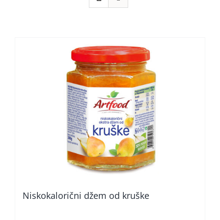
Niskokalorični džem od kruške