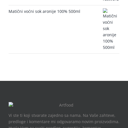
Matični voćni sok aronije 100% 500ml
Vi ste ti koji stvarate zajedno sa nama. Na Vaše zahteve,
predloge i komentare mi odgovaramo novim proizvodima.
Hvala Vam za svaki predlog, sugestiju, komentar…