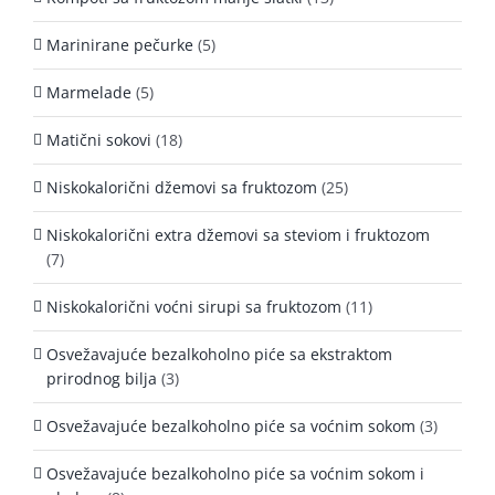
Marinirane pečurke
(5)
Marmelade
(5)
Matični sokovi
(18)
Niskokalorični džemovi sa fruktozom
(25)
Niskokalorični extra džemovi sa steviom i fruktozom
(7)
Niskokalorični voćni sirupi sa fruktozom
(11)
Osvežavajuće bezalkoholno piće sa ekstraktom
prirodnog bilja
(3)
Osvežavajuće bezalkoholno piće sa voćnim sokom
(3)
Osvežavajuće bezalkoholno piće sa voćnim sokom i