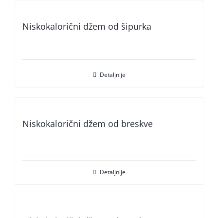
Niskokalorični džem od šipurka
Detaljnije
Niskokalorični džem od breskve
Detaljnije