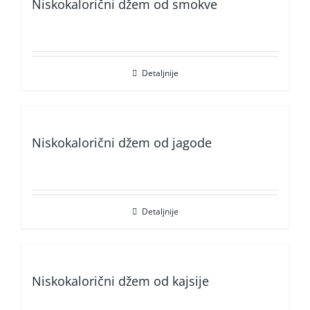
Niskokalorični džem od smokve
Detaljnije
Niskokalorični džem od jagode
Detaljnije
Niskokalorični džem od kajsije