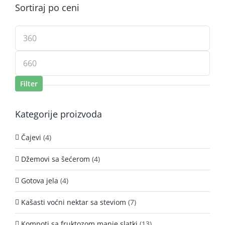
Sortiraj po ceni
Minimalna
cena
Maksimalna
cena
Filter
Kategorije proizvoda
Čajevi
(4)
Džemovi sa šećerom
(4)
Gotova jela
(4)
Kašasti voćni nektar sa steviom
(7)
Kompoti sa fruktozom manje slatki
(13)