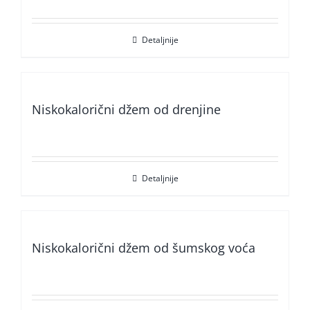
Detaljnije
Niskokalorični džem od drenjine
Detaljnije
Niskokalorični džem od šumskog voća