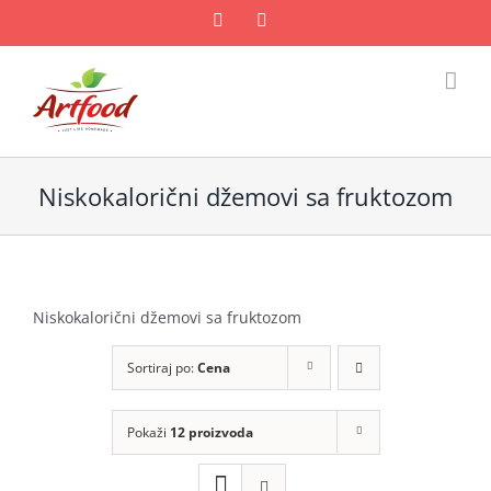
Skip
Facebook
Email
to
content
Niskokalorični džemovi sa fruktozom
Niskokalorični džemovi sa fruktozom
Sortiraj po:
Cena
Pokaži
12 proizvoda