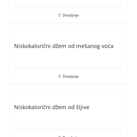
Detaljnije
Niskokalorični džem od mešanog voća
Detaljnije
Niskokalorični džem od šljive