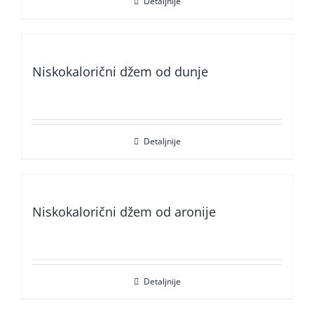
Detaljnije
Niskokalorični džem od dunje
Detaljnije
Niskokalorični džem od aronije
Detaljnije