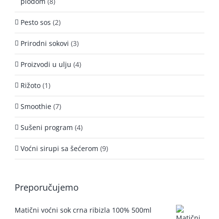
plodom
(8)
Pesto sos
(2)
Prirodni sokovi
(3)
Proizvodi u ulju
(4)
Rižoto
(1)
Smoothie
(7)
Sušeni program
(4)
Voćni sirupi sa šećerom
(9)
Preporučujemo
Matični voćni sok crna ribizla 100% 500ml