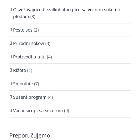
Osvežavajuće bezalkoholno piće sa voćnim sokom i
plodom
(8)
Pesto sos
(2)
Prirodni sokovi
(3)
Proizvodi u ulju
(4)
Rižoto
(1)
Smoothie
(7)
Sušeni program
(4)
Voćni sirupi sa šećerom
(9)
Preporučujemo