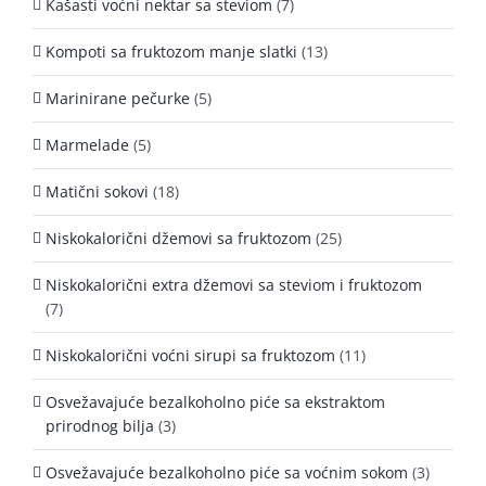
Kašasti voćni nektar sa steviom
(7)
Kompoti sa fruktozom manje slatki
(13)
Marinirane pečurke
(5)
Marmelade
(5)
Matični sokovi
(18)
Niskokalorični džemovi sa fruktozom
(25)
Niskokalorični extra džemovi sa steviom i fruktozom
(7)
Niskokalorični voćni sirupi sa fruktozom
(11)
Osvežavajuće bezalkoholno piće sa ekstraktom
prirodnog bilja
(3)
Osvežavajuće bezalkoholno piće sa voćnim sokom
(3)