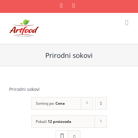
Skip
Facebook
Email
to
content
Prirodni sokovi
Prirodni sokovi
Sortiraj po:
Cena
Pokaži
12 proizvoda