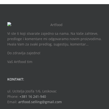
Vi ste ti koji stvarate zajedno sa nama. Na Vaše zahteve,
predloge i komentare mi odgovaramo novim proizvodima.
Hvala Vam za svaki predlog, sugestiju, komentar…
Do zdravlja zajedno!
Vaš Artfood tim
KONTAKT:
ul. Ucitelja Josifa 1/6, Leskovac
Phone:
+381 16 241-940
Email:
artfood.selling@gmail.com