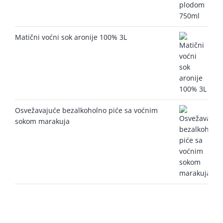
Matični voćni sok aronije 100% 3L
Osvežavajuće bezalkoholno piće sa voćnim
sokom marakuja