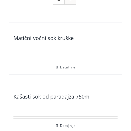
Matični voćni sok kruške
Detaljnije
Kašasti sok od paradajza 750ml
Detaljnije