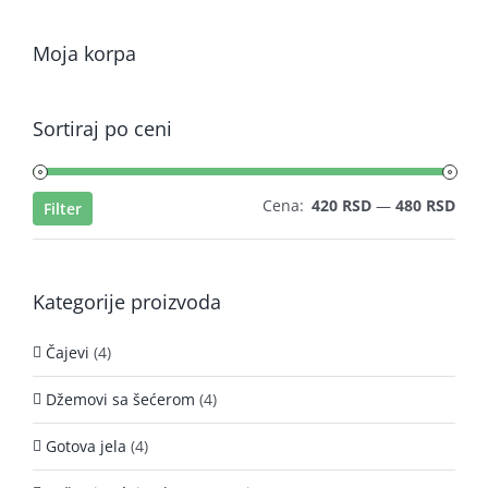
Moja korpa
Sortiraj po ceni
Min
Mak
Cena:
420 RSD
—
480 RSD
Filter
cen
cen
Kategorije proizvoda
Čajevi
(4)
Džemovi sa šećerom
(4)
Gotova jela
(4)