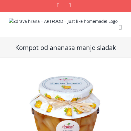
Skip
Facebook
Email
to
content
Kompot od ananasa manje sladak