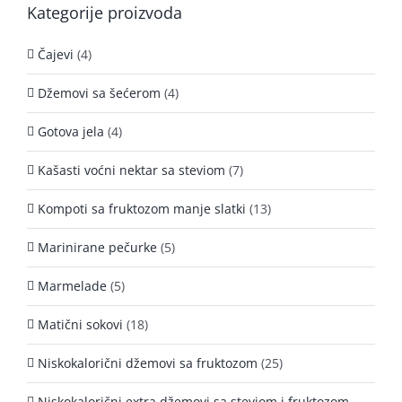
Kategorije proizvoda
Čajevi
(4)
Džemovi sa šećerom
(4)
Gotova jela
(4)
Kašasti voćni nektar sa steviom
(7)
Kompoti sa fruktozom manje slatki
(13)
Marinirane pečurke
(5)
Marmelade
(5)
Matični sokovi
(18)
Niskokalorični džemovi sa fruktozom
(25)
Niskokalorični extra džemovi sa steviom i fruktozom