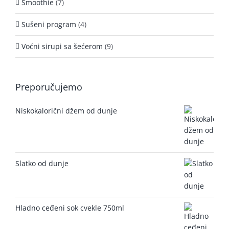
Smoothie
(7)
Sušeni program
(4)
Voćni sirupi sa šećerom
(9)
Preporučujemo
Niskokalorični džem od dunje
Slatko od dunje
Hladno ceđeni sok cvekle 750ml