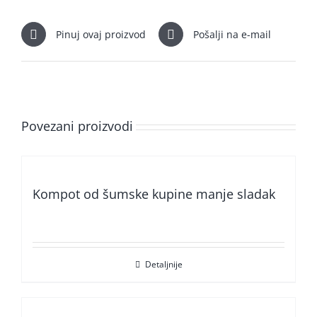
Pinuj ovaj proizvod
Pošalji na e-mail
Povezani proizvodi
Kompot od šumske kupine manje sladak
Detaljnije