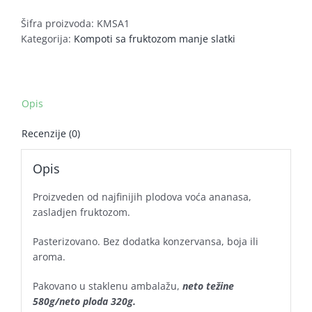
Šifra proizvoda:
KMSA1
Kategorija:
Kompoti sa fruktozom manje slatki
Opis
Recenzije (0)
Opis
Proizveden od najfinijih plodova voća ananasa,
zasladjen fruktozom.
Pasterizovano. Bez dodatka konzervansa, boja ili
aroma.
Pakovano u staklenu ambalažu,
neto težine
580g/neto ploda 320g.