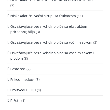
(7)
Niskokalorični voćni sirupi sa fruktozom
(11)
Osvežavajuće bezalkoholno piće sa ekstraktom
prirodnog bilja
(3)
Osvežavajuće bezalkoholno piće sa voćnim sokom
(3)
Osvežavajuće bezalkoholno piće sa voćnim sokom i
plodom
(8)
Pesto sos
(2)
Prirodni sokovi
(3)
Proizvodi u ulju
(4)
Rižoto
(1)