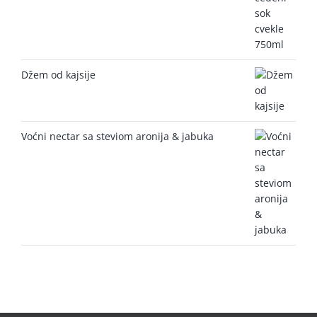
Džem od kajsije
Voćni nectar sa steviom aronija & jabuka