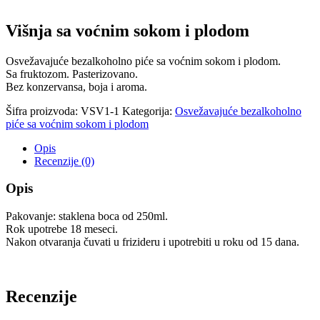
Višnja sa voćnim sokom i plodom
Osvežavajuće bezalkoholno piće sa voćnim sokom i plodom.
Sa fruktozom. Pasterizovano.
Bez konzervansa, boja i aroma.
Šifra proizvoda:
VSV1-1
Kategorija:
Osvežavajuće bezalkoholno
piće sa voćnim sokom i plodom
Opis
Recenzije (0)
Opis
Pakovanje: staklena boca od 250ml.
Rok upotrebe 18 meseci.
Nakon otvaranja čuvati u frizideru i upotrebiti u roku od 15 dana.
Recenzije