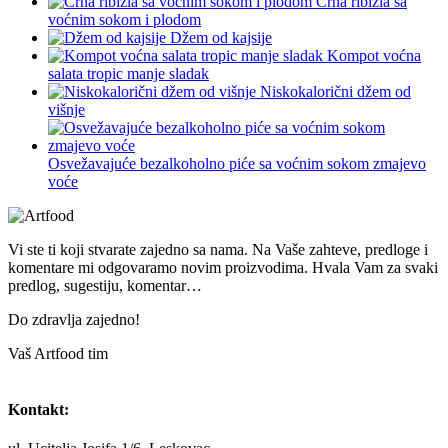
Crna ribizla sa
voćnim sokom i plodom
Džem od kajsije
Kompot voćna
salata tropic manje sladak
Niskokalorični džem od
višnje
Osvežavajuće bezalkoholno piće sa voćnim sokom zmajevo
voće
Vi ste ti koji stvarate zajedno sa nama. Na Vaše zahteve, predloge i
komentare mi odgovaramo novim proizvodima. Hvala Vam za svaki
predlog, sugestiju, komentar…
Do zdravlja zajedno!
Vaš Artfood tim
Kontakt: