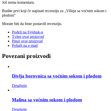
Još nema komentara.
Budite prvi koji će napisati recenziju za „Višnja sa voćnim sokom i
plodom“
Morate biti
da biste postavili recenziju.
Podeli na Fejsbuk-u
Tvituj ovaj proizvod
Pinuj ovaj proizvod
Pošalji na e-mail
Povezani proizvodi
Divlja borovnica sa voćnim sokom i plodom
Detaljnije
Malina sa voćnim sokom i plodom
Detaljnije