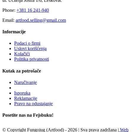
ul. Ucitelja Josifa 1/6, Leskovac
Phone:
+381 16 241-940
Email:
artfood.selling@gmail.com
Informacije
Podaci o firmi
Uslovi korišćenja
Kolačići
Politika privatnosti
Kutak za potrošače
Naručivanje
Isporuka
Reklamacije
Pravo na odustajanje
Posetite nas na Fejsbuku!
© Copyright Fungojug (Artfood) -
2026 | Sva prava zadržana |
Web