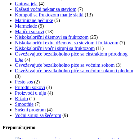
Gotova jela
(4)
Kašasti voćni nektar sa steviom
(7)
Kompoti sa fruktozom manje slatki
(13)
Marinirane pečurke
(5)
Marmelade
(5)
Matični sokovi
(18)
Niskokalorični džemovi sa fruktozom
(25)
Niskokalorični extra džemovi sa steviom i fruktozom
(7)
Niskokalorični voćni sirupi sa fruktozom
(11)
Osvežavajuće bezalkoholno piće sa ekstraktom prirodnog
bilja
(3)
Osvežavajuće bezalkoholno piće sa voćnim sokom
(3)
Osvežavajuće bezalkoholno piće sa voćnim sokom i plodom
(8)
Pesto sos
(2)
Prirodni sokovi
(3)
Proizvodi u ulju
(4)
Rižoto
(1)
Smoothie
(7)
Sušeni program
(4)
Voćni sirupi sa šećerom
(9)
Preporučujemo