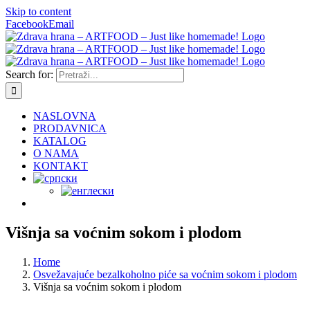
Skip to content
Facebook
Email
Search for:
NASLOVNA
PRODAVNICA
KATALOG
O NAMA
KONTAKT
Višnja sa voćnim sokom i plodom
Home
Osvežavajuće bezalkoholno piće sa voćnim sokom i plodom
Višnja sa voćnim sokom i plodom