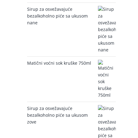
Sirup za osvežavajuće
bezalkoholno piće sa ukusom
nane
Matični voćni sok kruške 750ml
Sirup za osvežavajuće
bezalkoholno piće sa ukusom
zove