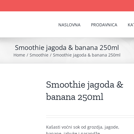
NASLOVNA
PRODAVNICA
KA
Smoothie jagoda & banana 250ml
Home
Smoothie
Smoothie jagoda & banana 250ml
Smoothie jagoda &
banana 250ml
Kašasti voćni sok od grozdja, jagode,
banane, jabuke i narandže.