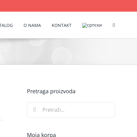
TALOG
O NAMA
KONTAKT
Pretraga proizvoda
Search
for:
Moja korpa