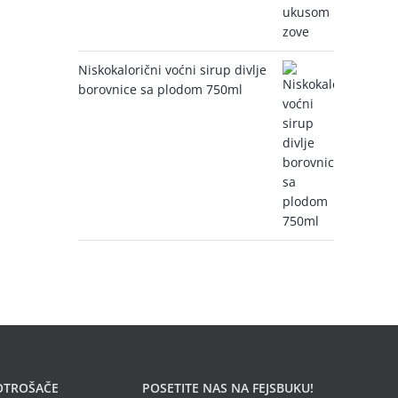
Niskokalorični voćni sirup divlje
borovnice sa plodom 750ml
OTROŠAČE
POSETITE NAS NA FEJSBUKU!