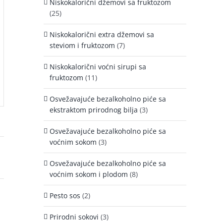
Niskokalorični džemovi sa fruktozom
(25)
Niskokalorični extra džemovi sa
steviom i fruktozom
(7)
Niskokalorični voćni sirupi sa
fruktozom
(11)
Osvežavajuće bezalkoholno piće sa
ekstraktom prirodnog bilja
(3)
Osvežavajuće bezalkoholno piće sa
voćnim sokom
(3)
Osvežavajuće bezalkoholno piće sa
voćnim sokom i plodom
(8)
Pesto sos
(2)
Prirodni sokovi
(3)