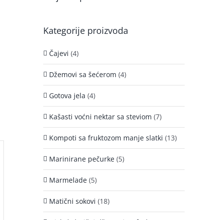
Kategorije proizvoda
Čajevi
(4)
Džemovi sa šećerom
(4)
Gotova jela
(4)
Kašasti voćni nektar sa steviom
(7)
Kompoti sa fruktozom manje slatki
(13)
Marinirane pečurke
(5)
Marmelade
(5)
Matični sokovi
(18)