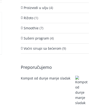
Proizvodi u ulju
(4)
Rižoto
(1)
Smoothie
(7)
Sušeni program
(4)
Voćni sirupi sa šećerom
(9)
Preporučujemo
Kompot od dunje manje sladak