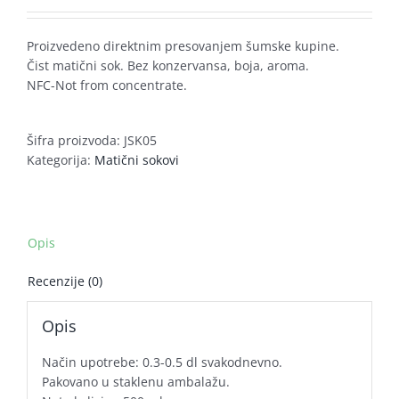
Proizvedeno direktnim presovanjem šumske kupine.
Čist matični sok. Bez konzervansa, boja, aroma.
NFC-Not from concentrate.
Šifra proizvoda:
JSK05
Kategorija:
Matični sokovi
Opis
Recenzije (0)
Opis
Način upotrebe: 0.3-0.5 dl svakodnevno.
Pakovano u staklenu ambalažu.