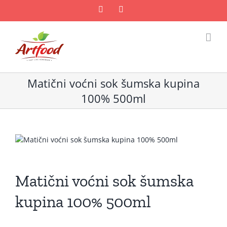
Skip
Facebook
Email
to
content
Matični voćni sok šumska kupina
100% 500ml
Matični voćni sok šumska
kupina 100% 500ml