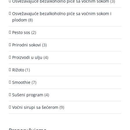
Osvežavajuće bezalkoholno piće sa voćnim sokom
(3)
Osvežavajuće bezalkoholno piće sa voćnim sokom i
plodom
(8)
Pesto sos
(2)
Prirodni sokovi
(3)
Proizvodi u ulju
(4)
Rižoto
(1)
Smoothie
(7)
Sušeni program
(4)
Voćni sirupi sa šećerom
(9)