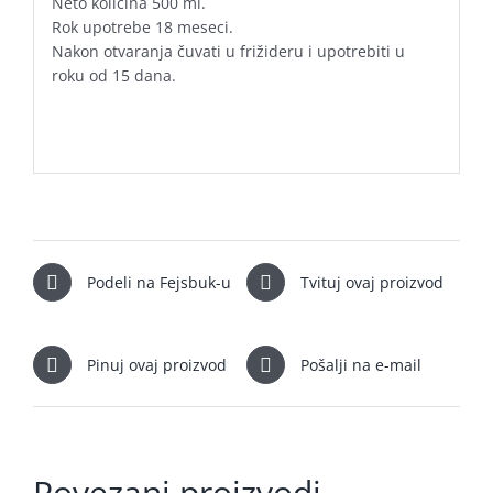
Neto kolicina 500 ml.
Rok upotrebe 18 meseci.
Nakon otvaranja čuvati u frižideru i upotrebiti u
roku od 15 dana.
Podeli na Fejsbuk-u
Tvituj ovaj proizvod
Pinuj ovaj proizvod
Pošalji na e-mail
Povezani proizvodi