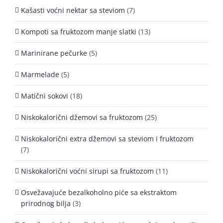
Kašasti voćni nektar sa steviom
(7)
Kompoti sa fruktozom manje slatki
(13)
Marinirane pečurke
(5)
Marmelade
(5)
Matični sokovi
(18)
Niskokalorični džemovi sa fruktozom
(25)
Niskokalorični extra džemovi sa steviom i fruktozom
(7)
Niskokalorični voćni sirupi sa fruktozom
(11)
Osvežavajuće bezalkoholno piće sa ekstraktom
prirodnog bilja
(3)